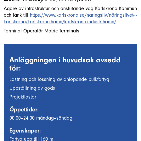
Ägare av infrastruktur och anslutande väg Karlskrona Kommun
och länk till
https://www.karlskrona.se/naringsliv/näringslivet-i-
karlskrona/karlskrona-hamn/karlskrona-industrihamn/
Terminal Operatör Matric Terminals
Anläggningen i huvudsak avsedd
för:
Lastning och lossning av anlöpande bulkfartyg
Uppställning av gods
Projektlaster
Öppettider:
00.00–24.00 måndag–söndag
Egenskaper:
Fartyg upp till 160 m