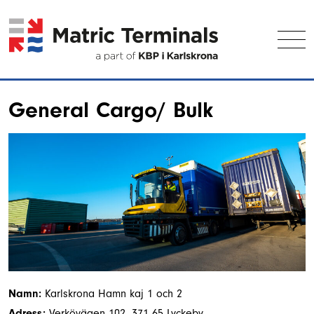
S
k
i
p
t
o
c
General Cargo/ Bulk
o
n
t
e
n
t
Namn:
Karlskrona Hamn kaj 1 och 2
Adress:
Verkövägen 102, 371 65 Lyckeby