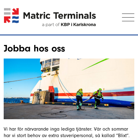
S
k
i
p
t
o
c
Jobba hos oss
o
n
t
e
n
t
Vi har för närvarande inga lediga tjänster. Vår och sommar
har vi stort behov av extra stuveripersonal, så kallad ”Blixt”.